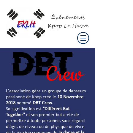
Évènements
Kpop Le Havre
L'association gère un groupe de danseurs
passionné de Kpop crée le
10 Novembre
2018
nommé
DBT Crew
.
Sa signification est
"Différent But
Together"
et son premier but a été de
permettre à toute personne, sans regard
d'âge, de niveau ou de physique de vivre
de la passion commune de
la danse et la